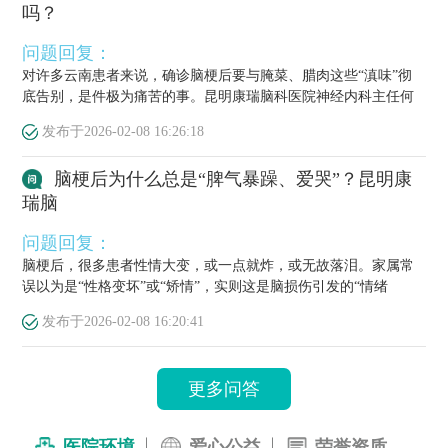
吗？
问题回复：
对许多云南患者来说，确诊脑梗后要与腌菜、腊肉这些“滇味”彻
底告别，是件极为痛苦的事。昆明康瑞脑科医院神经内科主任何
栋源医...
发布于
2026-02-08 16:26:18
脑梗后为什么总是“脾气暴躁、爱哭”？昆明康
瑞脑
问题回复：
脑梗后，很多患者性情大变，或一点就炸，或无故落泪。家属常
误以为是“性格变坏”或“矫情”，实则这是脑损伤引发的“情绪
梗”，...
发布于
2026-02-08 16:20:41
更多问答
医院环境
爱心公益
荣誉资质