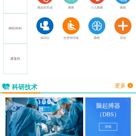
癫痫
老年痴呆
共济失调
帕金森
特发性震颤
神经外科
其他
脊髓损伤
截瘫
格林巴利
多发性硬化
康复科
中毒性脑病
神经损伤
面瘫
三叉神经痛
更多
科研技术
脑起搏器
（DBS）
详情