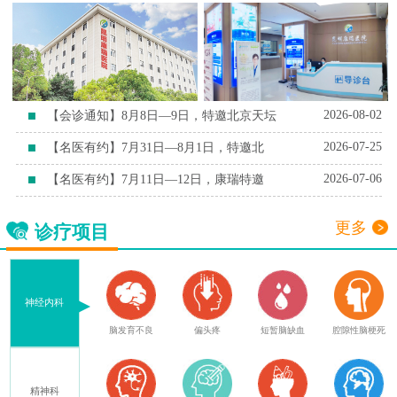
2026-08-02
【会诊通知】8月8日—9日，特邀北京天坛
2026-07-25
【名医有约】7月31日—8月1日，特邀北
2026-07-06
【名医有约】7月11日—12日，康瑞特邀
更多
诊疗项目
神经内科
血
腔隙性脑梗死
脑萎缩
脑出血后遗症
脑梗后遗症
脑外伤后遗症
精神科