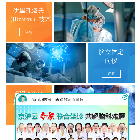
伊里扎洛夫
（llizarov）技术
详情
脑立体定
向仪
详情
巴氏MVD
显微分离术
详情
查看更多