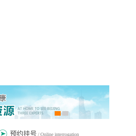
预约挂号
/ Online interrogation