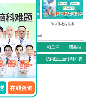
周围神经缩窄术(SPN)
脑立体定向技术
关键词
/ Key word
抑郁
截瘫
帕金森
脑萎缩
贫困患者援助申请
院内医生坐诊时间表