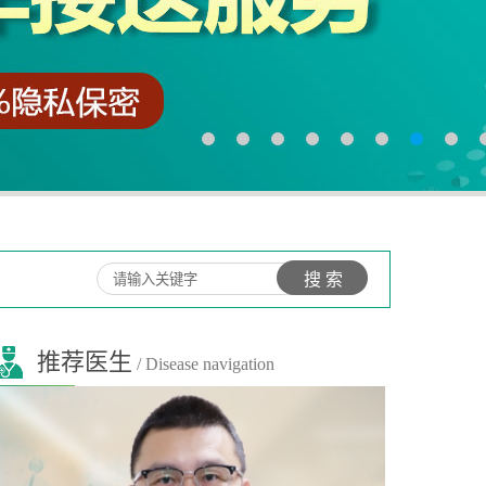
推荐医生
/ Disease navigation