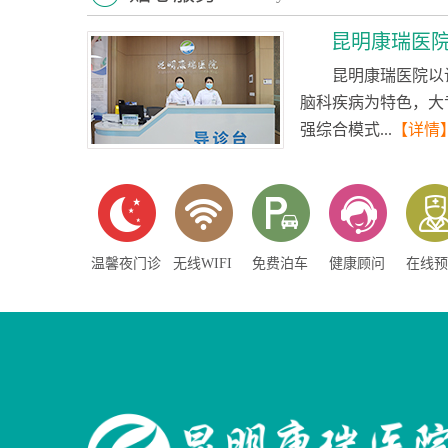
昆明康瑞医
昆明康瑞医院以
脑科疾病为特色，大
强综合模式...
【详情
温馨夜门诊
无线WIFI
免费泊车
健康顾问
在线预