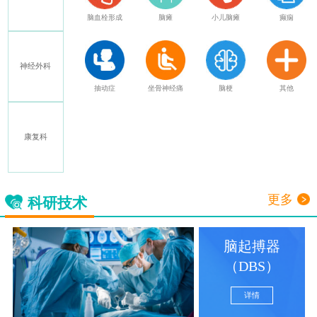
特发性震颤
脑血栓形成
脑瘫
小儿脑瘫
癫痫
神经外科
多发性硬化
抽动症
坐骨神经痛
脑梗
其他
康复科
三叉神经痛
更多
科研技术
脑起搏器
（DBS）
详情