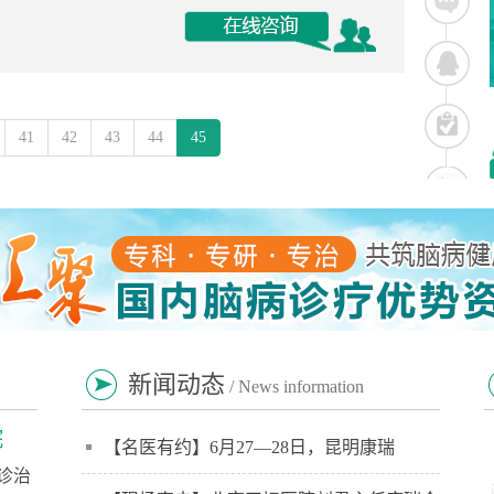
41
42
43
44
45
新闻动态
/ News information
院
【名医有约】6月27—28日，昆明康瑞
诊治