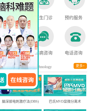
就医须知
医生门诊
预约服务
医保查询
疾病咨询
电话咨询
诊疗技术
更多+
/ Technology
脑深部电刺激疗法(DBS)
巴氏MVD显微分离术