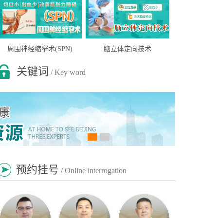
周围神经缩窄术(SPN)
脑立体定向技术
关键词
/ Key word
抑郁
截瘫
帕金森
脑萎缩
贫困患者援助申请
院内医生坐诊时间表
预约挂号
/ Online interrogation