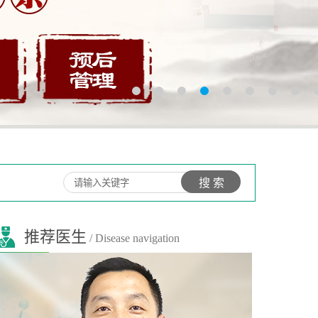
推荐医生
/ Disease navigation