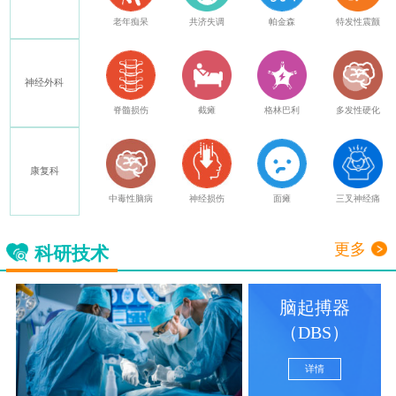
癫痫
老年痴呆
共济失调
帕金森
特发性震颤
神经外科
其他
脊髓损伤
截瘫
格林巴利
多发性硬化
康复科
中毒性脑病
神经损伤
面瘫
三叉神经痛
更多
科研技术
脑起搏器
（DBS）
详情