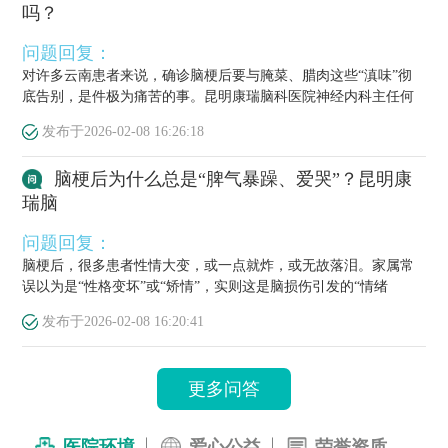
吗？
问题回复：
对许多云南患者来说，确诊脑梗后要与腌菜、腊肉这些“滇味”彻
底告别，是件极为痛苦的事。昆明康瑞脑科医院神经内科主任何
栋源医...
发布于
2026-02-08 16:26:18
脑梗后为什么总是“脾气暴躁、爱哭”？昆明康
瑞脑
问题回复：
脑梗后，很多患者性情大变，或一点就炸，或无故落泪。家属常
误以为是“性格变坏”或“矫情”，实则这是脑损伤引发的“情绪
梗”，...
发布于
2026-02-08 16:20:41
更多问答
医院环境
爱心公益
荣誉资质