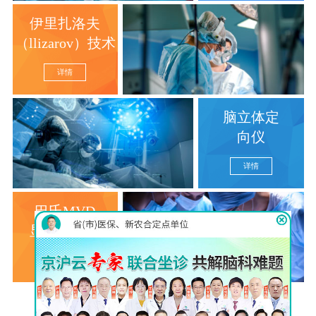
伊里扎洛夫
（llizarov）技术
详情
脑立体定
向仪
详情
巴氏MVD
显微分离术
详情
查看更多