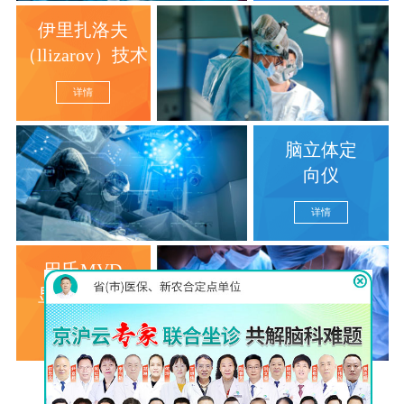
伊里扎洛夫
（llizarov）技术
详情
脑立体定
向仪
详情
巴氏MVD
显微分离术
详情
查看更多