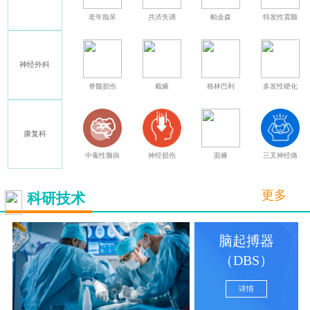
癫痫
老年痴呆
共济失调
帕金森
特发性震颤
神经外科
其他
脊髓损伤
截瘫
格林巴利
多发性硬化
康复科
中毒性脑病
神经损伤
面瘫
三叉神经痛
更多
科研技术
脑起搏器
（DBS）
详情