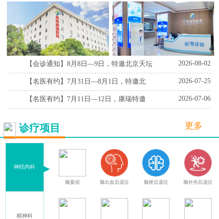
2026-08-02
【会诊通知】8月8日—9日，特邀北京天坛
2026-07-25
【名医有约】7月31日—8月1日，特邀北
2026-07-06
【名医有约】7月11日—12日，康瑞特邀
更多
诊疗项目
神经内科
血
腔隙性脑梗死
脑萎缩
脑出血后遗症
脑梗后遗症
脑外伤后遗症
精神科