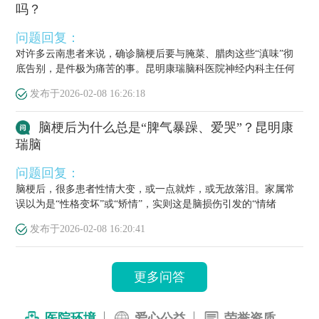
吗？
问题回复：
对许多云南患者来说，确诊脑梗后要与腌菜、腊肉这些“滇味”彻
底告别，是件极为痛苦的事。昆明康瑞脑科医院神经内科主任何
栋源医...
发布于
2026-02-08 16:26:18
脑梗后为什么总是“脾气暴躁、爱哭”？昆明康
瑞脑
问题回复：
脑梗后，很多患者性情大变，或一点就炸，或无故落泪。家属常
误以为是“性格变坏”或“矫情”，实则这是脑损伤引发的“情绪
梗”，...
发布于
2026-02-08 16:20:41
更多问答
医院环境
爱心公益
荣誉资质