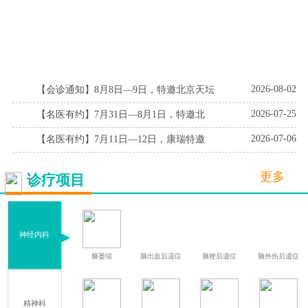
2026-08-02
【会诊通知】8月8日—9日，特邀北京天坛
2026-07-25
【名医有约】7月31日—8月1日，特邀北
2026-07-06
【名医有约】7月11日—12日，康瑞特邀
更多
诊疗项目
神经内科
血
腔隙性脑梗死
脑萎缩
脑出血后遗症
脑梗后遗症
脑外伤后遗症
精神科