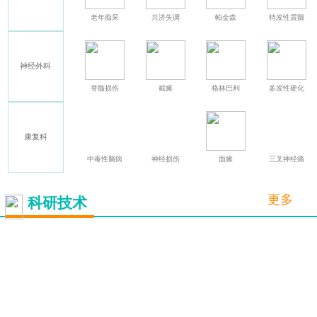
癫痫
老年痴呆
共济失调
帕金森
特发性震颤
神经外科
其他
脊髓损伤
截瘫
格林巴利
多发性硬化
康复科
中毒性脑病
神经损伤
面瘫
三叉神经痛
更多
科研技术
脑起搏器
（DBS）
详情