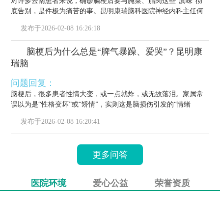
对许多云南患者来说，确诊脑梗后要与腌菜、腊肉这些“滇味”彻
底告别，是件极为痛苦的事。昆明康瑞脑科医院神经内科主任何
栋源医...
发布于
2026-02-08 16:26:18
脑梗后为什么总是“脾气暴躁、爱哭”？昆明康
瑞脑
问题回复：
脑梗后，很多患者性情大变，或一点就炸，或无故落泪。家属常
误以为是“性格变坏”或“矫情”，实则这是脑损伤引发的“情绪
梗”，...
发布于
2026-02-08 16:20:41
更多问答
医院环境
爱心公益
荣誉资质