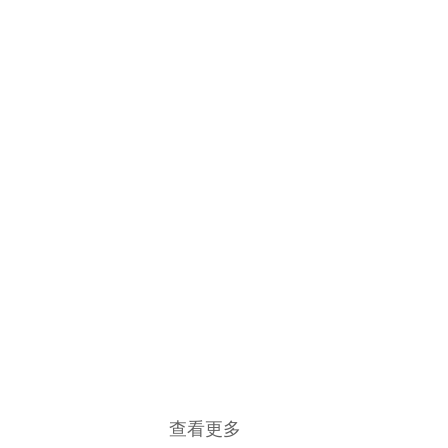
伊里扎洛夫
（llizarov）技术
详情
脑立体定
向仪
详情
巴氏MVD
显微分离术
详情
查看更多