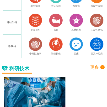
癫痫
老年痴呆
共济失调
帕金森
特发性震颤
神经外科
其他
脊髓损伤
截瘫
格林巴利
多发性硬化
康复科
中毒性脑病
神经损伤
面瘫
三叉神经痛
更多
科研技术
脑起搏器
（DBS）
详情