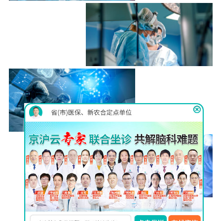
伊里扎洛夫
（llizarov）技术
详情
脑立体定
向仪
详情
巴氏MVD
显微分离术
详情
查看更多