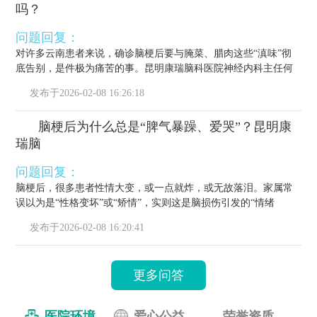
吗？
问题回复：
对许多云南患者来说，确诊脑梗后要与腌菜、腊肉这些“滇味”彻
底告别，是件极为痛苦的事。昆明康瑞脑科医院神经内科主任何
栋源医...
发布于
2026-02-08 16:26:18
脑梗后为什么总是“脾气暴躁、爱哭”？昆明康
瑞脑
问题回复：
脑梗后，很多患者性情大变，或一点就炸，或无故落泪。家属常
误以为是“性格变坏”或“矫情”，实则这是脑损伤引发的“情绪
梗”，...
发布于
2026-02-08 16:20:41
更多问答
医院环境
爱心公益
荣誉资质