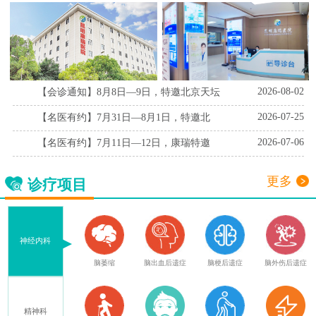
2026-08-02
【会诊通知】8月8日—9日，特邀北京天坛
2026-07-25
【名医有约】7月31日—8月1日，特邀北
2026-07-06
【名医有约】7月11日—12日，康瑞特邀
更多
诊疗项目
神经内科
血
腔隙性脑梗死
脑萎缩
脑出血后遗症
脑梗后遗症
脑外伤后遗症
精神科