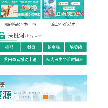
周围神经缩窄术(SPN)
脑立体定向技术
关键词
/ Key word
抑郁
截瘫
帕金森
脑萎缩
贫困患者援助申请
院内医生坐诊时间表