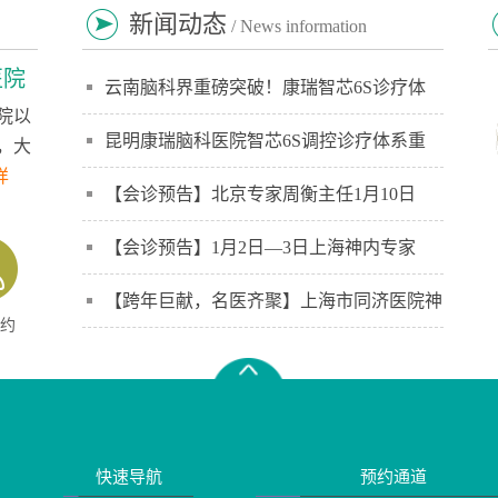
新闻动态
/ News information
医院
云南脑科界重磅突破！康瑞智芯6S诊疗体
院以
昆明康瑞脑科医院智芯6S调控诊疗体系重
，大
详
【会诊预告】北京专家周衡主任1月10日
【会诊预告】1月2日—3日上海神内专家
【跨年巨献，名医齐聚】上海市同济医院神
约
快速导航
预约通道