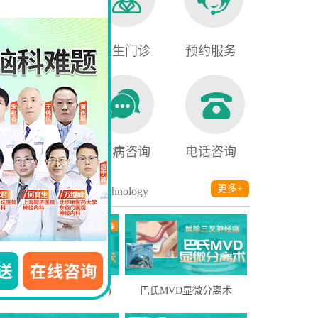
就医须知
医生门诊
预约服务
医保查询
疾病咨询
电话咨询
诊疗技术
更多+
/ Technology
脑深部电刺激疗法(DBS)
巴氏MVD显微分离术