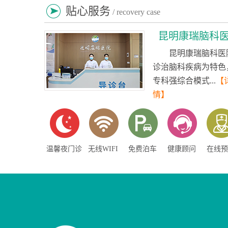
贴心服务
/ recovery case
昆明康瑞脑科
昆明康瑞脑科医
诊治脑科疾病为特色
专科强综合模式...
【
情】
温馨夜门诊
无线WIFI
免费泊车
健康顾问
在线预