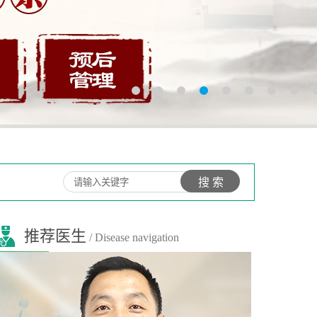
推荐医生
/ Disease navigation