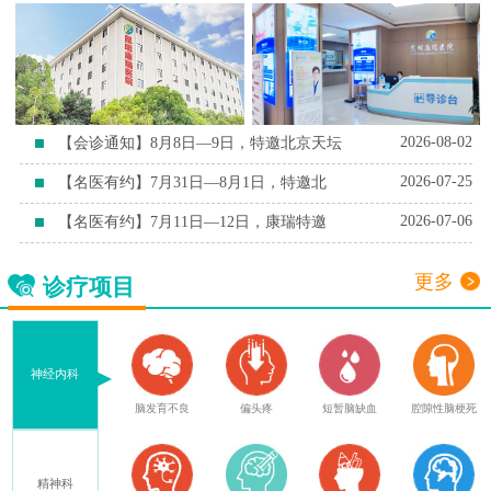
2026-08-02
【会诊通知】8月8日—9日，特邀北京天坛
2026-07-25
【名医有约】7月31日—8月1日，特邀北
2026-07-06
【名医有约】7月11日—12日，康瑞特邀
更多
诊疗项目
神经内科
症
脑外伤后遗症
脑发育不良
偏头疼
短暂脑缺血
腔隙性脑梗死
精神科