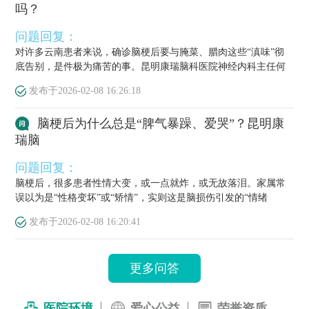
吗？
问题回复：
对许多云南患者来说，确诊脑梗后要与腌菜、腊肉这些“滇味”彻
底告别，是件极为痛苦的事。昆明康瑞脑科医院神经内科主任何
栋源医...
发布于
2026-02-08 16:26:18
脑梗后为什么总是“脾气暴躁、爱哭”？昆明康
瑞脑
问题回复：
脑梗后，很多患者性情大变，或一点就炸，或无故落泪。家属常
误以为是“性格变坏”或“矫情”，实则这是脑损伤引发的“情绪
梗”，...
发布于
2026-02-08 16:20:41
更多问答
医院环境
爱心公益
荣誉资质