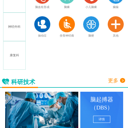
特发性震颤
脑血栓形成
脑瘫
小儿脑瘫
癫痫
神经外科
多发性硬化
抽动症
坐骨神经痛
脑梗
其他
康复科
三叉神经痛
更多
科研技术
脑起搏器
（DBS）
详情