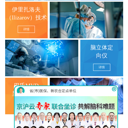
伊里扎洛夫
（llizarov）技术
详情
脑立体定
向仪
详情
巴氏MVD
显微分离术
详情
查看更多