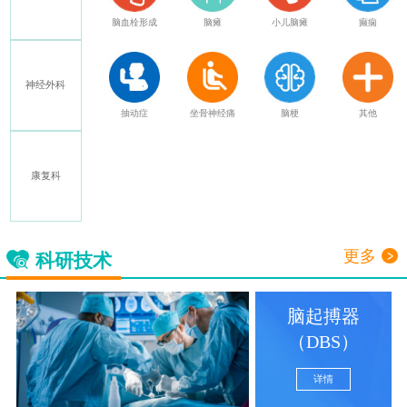
特发性震颤
脑血栓形成
脑瘫
小儿脑瘫
癫痫
神经外科
多发性硬化
抽动症
坐骨神经痛
脑梗
其他
康复科
三叉神经痛
更多
科研技术
脑起搏器
（DBS）
详情