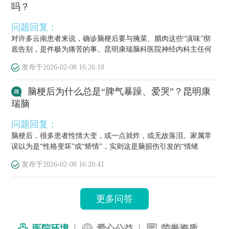
吗？
问题回复：
对许多云南患者来说，确诊脑梗后要与腌菜、腊肉这些“滇味”彻
底告别，是件极为痛苦的事。昆明康瑞脑科医院神经内科主任何
栋源医...
发布于
2026-02-08 16:26:18
脑梗后为什么总是“脾气暴躁、爱哭”？昆明康
瑞脑
问题回复：
脑梗后，很多患者性情大变，或一点就炸，或无故落泪。家属常
误以为是“性格变坏”或“矫情”，实则这是脑损伤引发的“情绪
梗”，...
发布于
2026-02-08 16:20:41
更多问答
医院环境
爱心公益
荣誉资质