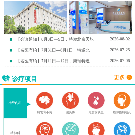
2026-08-02
【会诊通知】8月8日—9日，特邀北京天坛
2026-07-25
【名医有约】7月31日—8月1日，特邀北
2026-07-06
【名医有约】7月11日—12日，康瑞特邀
更多
诊疗项目
神经内科
症
脑外伤后遗症
脑发育不良
偏头疼
短暂脑缺血
腔隙性脑梗死
精神科