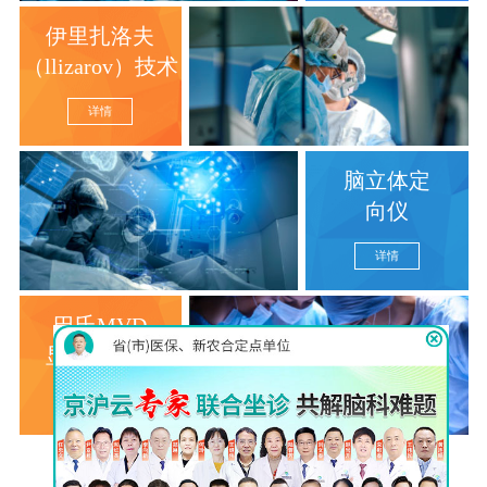
伊里扎洛夫
（llizarov）技术
详情
脑立体定
向仪
详情
巴氏MVD
显微分离术
详情
查看更多