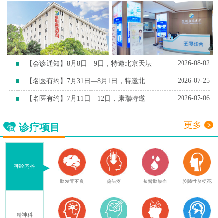
2026-08-02
【会诊通知】8月8日—9日，特邀北京天坛
2026-07-25
【名医有约】7月31日—8月1日，特邀北
2026-07-06
【名医有约】7月11日—12日，康瑞特邀
更多
诊疗项目
神经内科
症
脑外伤后遗症
脑发育不良
偏头疼
短暂脑缺血
腔隙性脑梗死
精神科