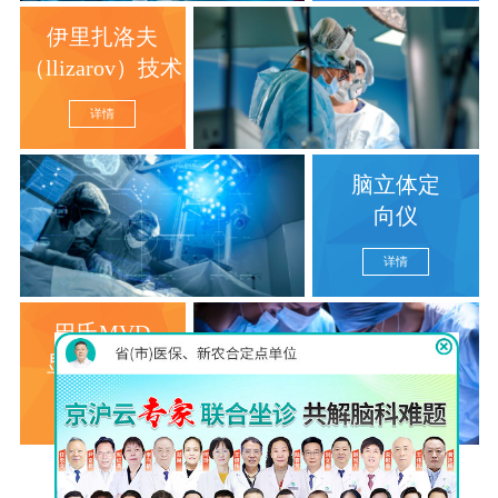
伊里扎洛夫
（llizarov）技术
详情
脑立体定
向仪
详情
巴氏MVD
显微分离术
详情
查看更多