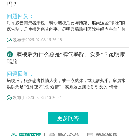
吗？
问题回复：
对许多云南患者来说，确诊脑梗后要与腌菜、腊肉这些“滇味”彻
底告别，是件极为痛苦的事。昆明康瑞脑科医院神经内科主任何
栋源医...
发布于
2026-02-08 16:26:18
脑梗后为什么总是“脾气暴躁、爱哭”？昆明康
瑞脑
问题回复：
脑梗后，很多患者性情大变，或一点就炸，或无故落泪。家属常
误以为是“性格变坏”或“矫情”，实则这是脑损伤引发的“情绪
梗”，...
发布于
2026-02-08 16:20:41
更多问答
医院环境
爱心公益
荣誉资质