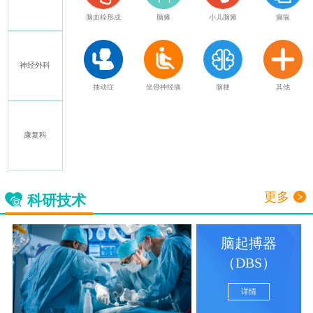
特发性震颤
脑血栓形成
脑瘫
小儿脑瘫
癫痫
神经外科
多发性硬化
抽动症
坐骨神经痛
脑梗
其他
康复科
三叉神经痛
更多
科研技术
脑起搏器
（DBS）
详情