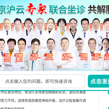
C
”形臂等影像引导定位，应用间断脉冲电流感觉刺激及运
得更加精细和安全。由于传导痛觉的无髓鞘细纤维在
将毁损温度控制在
75
°
C
，这样就能利用不同神经纤维对温度
觉的细纤维，而保存对热力抵抗力较大的传导触觉的粗纤
效。手术一般用时
30-60
分钟、术中快速止痛，病人在清醒状
的烦恼。且复发率低、费用低廉，乐于被广大患者接受。
三叉神经半月节，显著地提高了治疗效果。穿刺到位后用弱
发作区是否吻合，使治疗变得更加精细和安全。温控热凝是
耐受力不同，选择性毁损痛觉神经纤维，治疗过程准确可调