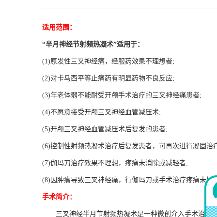
适用范围：
“半月神经节射频热凝术”适用于：
(1)
原发性三叉神经痛，经服药效果不理想者
;
(2)
对卡马西平等止痛药有明显药物不良反应
;
(3)
年老体弱不能耐受开颅手术治疗的三叉神经痛患者
;
(4)
不愿意接受开颅三叉神经血管减压术
;
(5)
开颅三叉神经血管减压术后复发的患者
;
(6)
控制性射频热凝术治疗后复发患者，可再次进行凝固治
(7)
伽玛刀治疗效果不理想，疼痛未消除或减轻者
;
(8)
因肿瘤导致三叉神经痛，行伽玛刀或手术治疗疼痛未好
手术简介：
三叉神经半月节射频热凝术是一种微创介入手术治疗