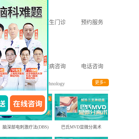
就医须知
医生门诊
预约服务
医保查询
疾病咨询
电话咨询
诊疗技术
更多+
/ Technology
脑深部电刺激疗法(DBS)
巴氏MVD显微分离术