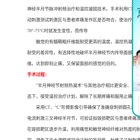
神经半月节脉冲射频治疗和温控凝固技术。手术利用
CT
或“
动刺激测试刺激区与患者疼痛发作区是否吻合，使治疗变
70
°
-75
°
C
时就发生变性，而传导
触觉的有髓鞘粗纤维能耐受更高的温度，温控热凝是
耐受的差异性，有选择性地破坏半月神经节内传导面部痛
维。达到即刻止痛，又保留面部的感觉的目的。
手术过程：
“半月神经节射频热凝术”与其他治疗相比更安全、有
态下，接受温控治疗计划，解除了长期疼痛和服用止痛剂
采用
CT
、“
C
”形臂影像引导确保了准确穿刺卵圆孔和
电流刺激三叉神经半月节，可验证拟毁损靶区与患者疼痛
在毁损靶区逐步升温，利用痛觉和触觉神经纤维对热度的