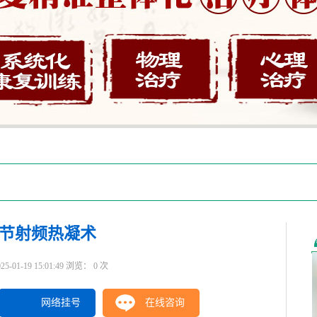
节射频热凝术
1-19 15:01:49 浏览：
0
次
网络挂号
在线咨询