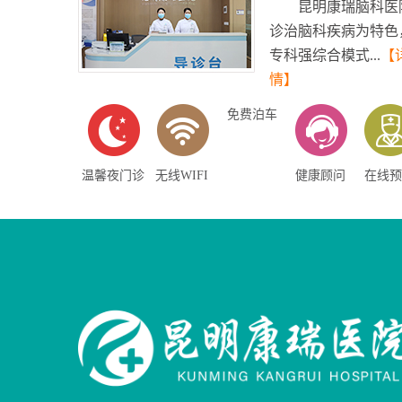
昆明康瑞脑科医
诊治脑科疾病为特色
专科强综合模式...
【
情】
免费泊车
温馨夜门诊
无线WIFI
健康顾问
在线预