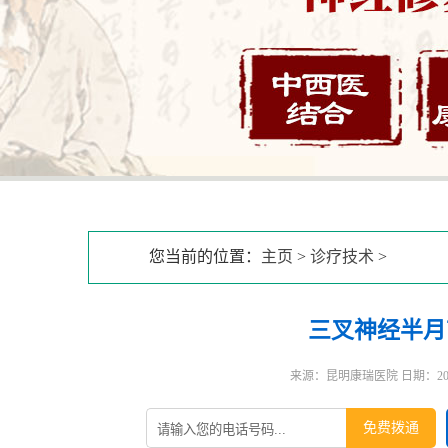
您当前的位置：
主页
>
诊疗技术
>
三叉神经半月
来源：昆明康瑞医院 日期：2025-0
免费拨通