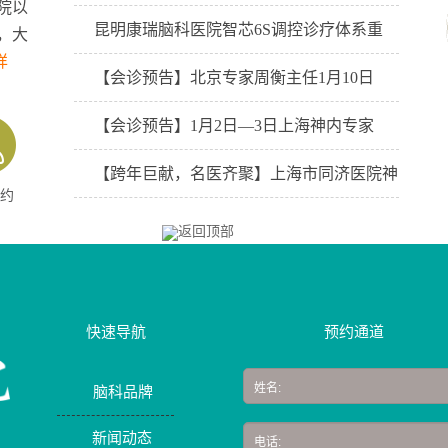
院以
昆明康瑞脑科医院智芯6S调控诊疗体系重
，大
详
【会诊预告】北京专家周衡主任1月10日
【会诊预告】1月2日—3日上海神内专家
【跨年巨献，名医齐聚】上海市同济医院神
约
快速导航
预约通道
脑科品牌
新闻动态