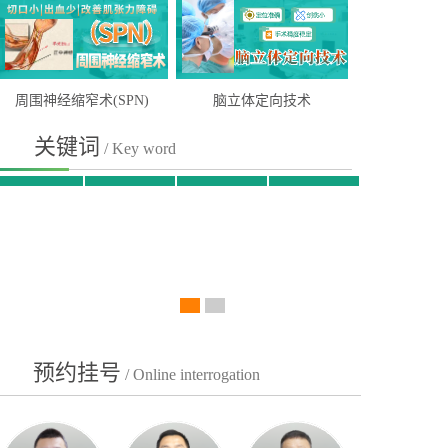
周围神经缩窄术(SPN)
脑立体定向技术
关键词
/ Key word
抑郁
截瘫
帕金森
脑萎缩
贫困患者援助申请
院内医生坐诊时间表
预约挂号
/ Online interrogation