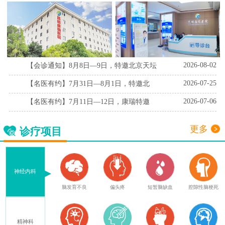
2026-08-02
【会诊通知】8月8日—9日，特邀北京天坛
2026-07-25
【名医有约】7月31日—8月1日，特邀北
2026-07-06
【名医有约】7月11日—12日，康瑞特邀
更多
诊疗项目
神经内科
症
脑外伤后遗症
脑发育不良
偏头疼
短暂脑缺血
腔隙性脑梗死
精神科