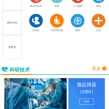
特发性震颤
脑血栓形成
脑瘫
小儿脑瘫
癫痫
神经外科
多发性硬化
抽动症
坐骨神经痛
脑梗
其他
康复科
三叉神经痛
更多
科研技术
脑起搏器
（DBS）
详情