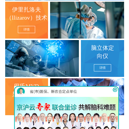
伊里扎洛夫
（llizarov）技术
详情
脑立体定
向仪
详情
巴氏MVD
显微分离术
详情
查看更多