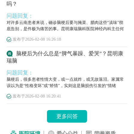
吗？
问题回复：
对许多云南患者来说，确诊脑梗后要与腌菜、腊肉这些“滇味”彻
底告别，是件极为痛苦的事。昆明康瑞脑科医院神经内科主任何
栋源医...
发布于
2026-02-08 16:26:18
脑梗后为什么总是“脾气暴躁、爱哭”？昆明康
瑞脑
问题回复：
脑梗后，很多患者性情大变，或一点就炸，或无故落泪。家属常
误以为是“性格变坏”或“矫情”，实则这是脑损伤引发的“情绪
梗”，...
发布于
2026-02-08 16:20:41
更多问答
医院环境
爱心公益
荣誉资质