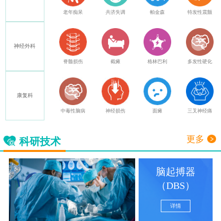
癫痫
老年痴呆
共济失调
帕金森
特发性震颤
神经外科
其他
脊髓损伤
截瘫
格林巴利
多发性硬化
康复科
中毒性脑病
神经损伤
面瘫
三叉神经痛
更多
科研技术
脑起搏器
（DBS）
详情