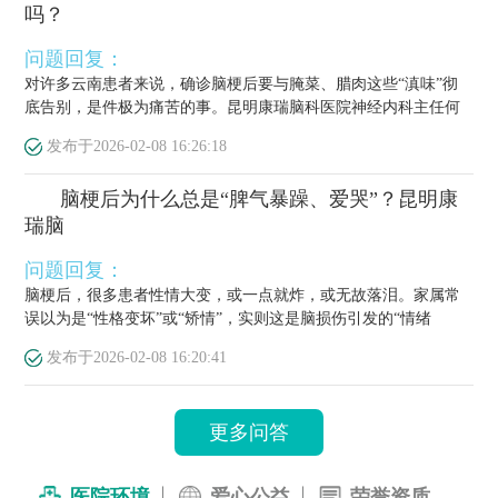
吗？
问题回复：
对许多云南患者来说，确诊脑梗后要与腌菜、腊肉这些“滇味”彻
底告别，是件极为痛苦的事。昆明康瑞脑科医院神经内科主任何
栋源医...
发布于
2026-02-08 16:26:18
脑梗后为什么总是“脾气暴躁、爱哭”？昆明康
瑞脑
问题回复：
脑梗后，很多患者性情大变，或一点就炸，或无故落泪。家属常
误以为是“性格变坏”或“矫情”，实则这是脑损伤引发的“情绪
梗”，...
发布于
2026-02-08 16:20:41
更多问答
医院环境
爱心公益
荣誉资质