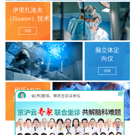
伊里扎洛夫
（llizarov）技术
详情
脑立体定
向仪
详情
巴氏MVD
显微分离术
详情
查看更多