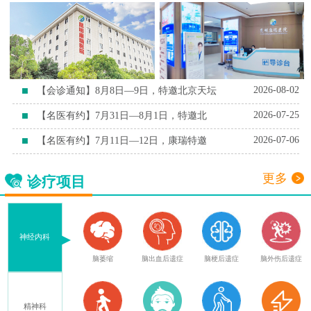
2026-08-02
【会诊通知】8月8日—9日，特邀北京天坛
2026-07-25
【名医有约】7月31日—8月1日，特邀北
2026-07-06
【名医有约】7月11日—12日，康瑞特邀
更多
诊疗项目
神经内科
血
腔隙性脑梗死
脑萎缩
脑出血后遗症
脑梗后遗症
脑外伤后遗症
精神科