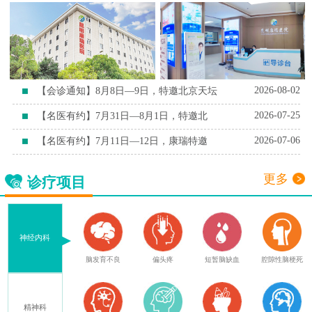
2026-08-02
【会诊通知】8月8日—9日，特邀北京天坛
2026-07-25
【名医有约】7月31日—8月1日，特邀北
2026-07-06
【名医有约】7月11日—12日，康瑞特邀
更多
诊疗项目
神经内科
症
脑外伤后遗症
脑发育不良
偏头疼
短暂脑缺血
腔隙性脑梗死
精神科