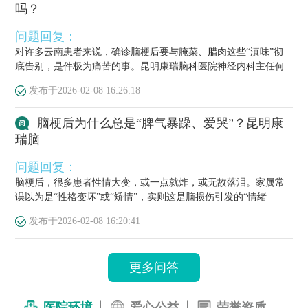
吗？
问题回复：
对许多云南患者来说，确诊脑梗后要与腌菜、腊肉这些“滇味”彻
底告别，是件极为痛苦的事。昆明康瑞脑科医院神经内科主任何
栋源医...
发布于
2026-02-08 16:26:18
脑梗后为什么总是“脾气暴躁、爱哭”？昆明康
瑞脑
问题回复：
脑梗后，很多患者性情大变，或一点就炸，或无故落泪。家属常
误以为是“性格变坏”或“矫情”，实则这是脑损伤引发的“情绪
梗”，...
发布于
2026-02-08 16:20:41
更多问答
医院环境
爱心公益
荣誉资质