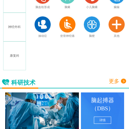
特发性震颤
脑血栓形成
脑瘫
小儿脑瘫
癫痫
神经外科
多发性硬化
抽动症
坐骨神经痛
脑梗
其他
康复科
三叉神经痛
更多
科研技术
脑起搏器
（DBS）
详情