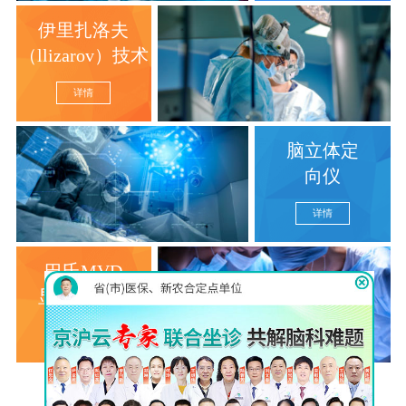
伊里扎洛夫
（llizarov）技术
详情
脑立体定
向仪
详情
巴氏MVD
显微分离术
详情
查看更多