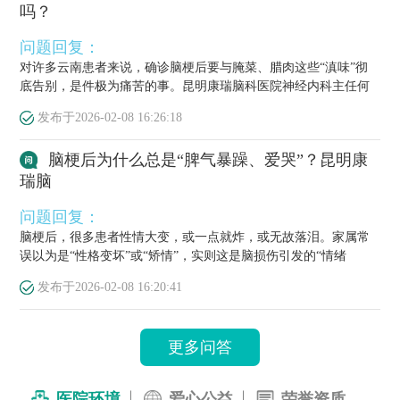
吗？
问题回复：
对许多云南患者来说，确诊脑梗后要与腌菜、腊肉这些“滇味”彻
底告别，是件极为痛苦的事。昆明康瑞脑科医院神经内科主任何
栋源医...
发布于
2026-02-08 16:26:18
脑梗后为什么总是“脾气暴躁、爱哭”？昆明康
瑞脑
问题回复：
脑梗后，很多患者性情大变，或一点就炸，或无故落泪。家属常
误以为是“性格变坏”或“矫情”，实则这是脑损伤引发的“情绪
梗”，...
发布于
2026-02-08 16:20:41
更多问答
医院环境
爱心公益
荣誉资质