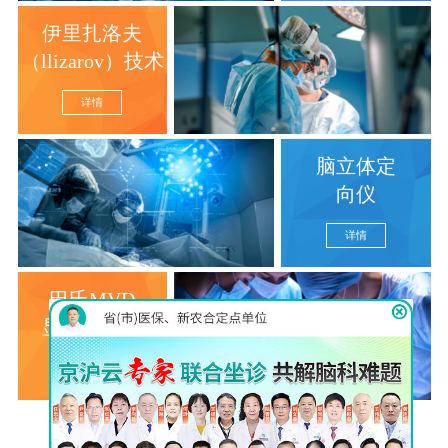
伊里扎洛夫
（llizarov）技术
详情
脑立体定
向仪
详情
巴氏MVD
显微分离术
详情
查看更多