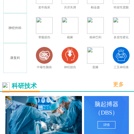
癫痫
老年痴呆
共济失调
帕金森
特发性震颤
神经外科
其他
脊髓损伤
截瘫
格林巴利
多发性硬化
康复科
中毒性脑病
神经损伤
面瘫
三叉神经痛
更多
科研技术
脑起搏器
（DBS）
详情