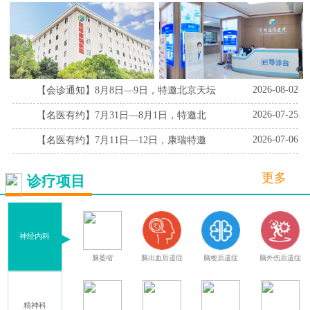
2026-08-02
【会诊通知】8月8日—9日，特邀北京天坛
2026-07-25
【名医有约】7月31日—8月1日，特邀北
2026-07-06
【名医有约】7月11日—12日，康瑞特邀
更多
诊疗项目
神经内科
血
腔隙性脑梗死
脑萎缩
脑出血后遗症
脑梗后遗症
脑外伤后遗症
精神科