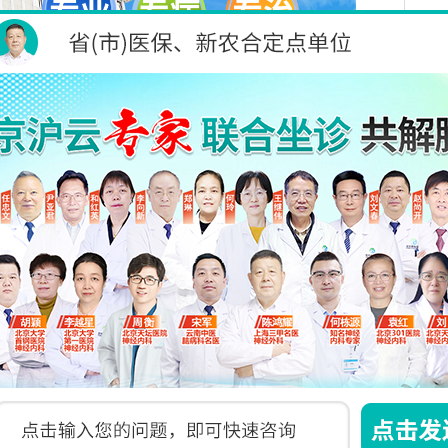
约、电话预约、现场预约等多种渠道，减少排队等待
患者办理挂号、检查、缴费、住院等手续；推行
“
一
医院内高效完成。
统培训，具备丰富脑病护理经验。从病情监测、用药
，提供全程、全方位护理服务。对卧床、行动不便
对术后患者，密切监测生命体征、伤口护理、康复
员态度亲切、耐心细致，主动与患者沟通交流，解答