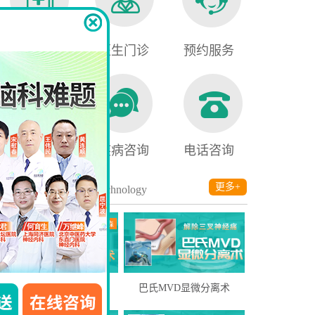
就医须知
医生门诊
预约服务
医保查询
疾病咨询
电话咨询
诊疗技术
更多+
/ Technology
脑深部电刺激疗法(DBS)
巴氏MVD显微分离术