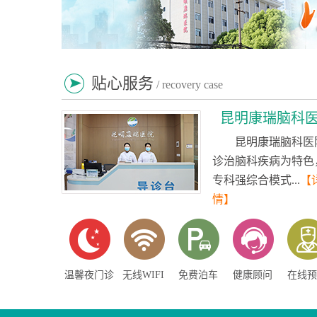
贴心服务
/ recovery case
昆明康瑞脑科
昆明康瑞脑科医
诊治脑科疾病为特色
专科强综合模式...
【
情】
温馨夜门诊
无线WIFI
免费泊车
健康顾问
在线预