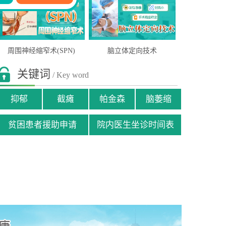
周围神经缩窄术(SPN)
脑立体定向技术
关键词
/ Key word
抑郁
截瘫
帕金森
脑萎缩
贫困患者援助申请
院内医生坐诊时间表