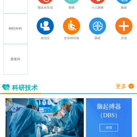
特发性震颤
脑血栓形成
脑瘫
小儿脑瘫
癫痫
神经外科
多发性硬化
抽动症
坐骨神经痛
脑梗
其他
康复科
三叉神经痛
更多
科研技术
脑起搏器
（DBS）
详情