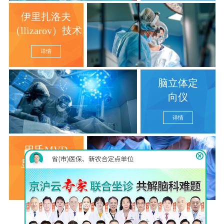
伊里扎洛夫
（llizarov）技术
详情
脑立体定
向仪
详情
巴氏MVD
显微分离术
详情
查看更多