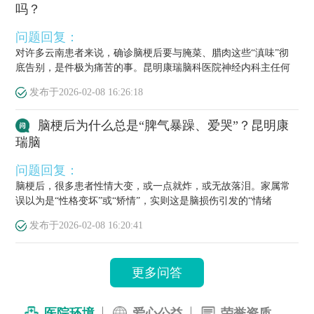
吗？
问题回复：
对许多云南患者来说，确诊脑梗后要与腌菜、腊肉这些“滇味”彻
底告别，是件极为痛苦的事。昆明康瑞脑科医院神经内科主任何
栋源医...
发布于
2026-02-08 16:26:18
脑梗后为什么总是“脾气暴躁、爱哭”？昆明康
瑞脑
问题回复：
脑梗后，很多患者性情大变，或一点就炸，或无故落泪。家属常
误以为是“性格变坏”或“矫情”，实则这是脑损伤引发的“情绪
梗”，...
发布于
2026-02-08 16:20:41
更多问答
医院环境
爱心公益
荣誉资质