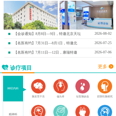
2026-08-02
【会诊通知】8月8日—9日，特邀北京天坛
2026-07-25
【名医有约】7月31日—8月1日，特邀北
2026-07-06
【名医有约】7月11日—12日，康瑞特邀
更多
诊疗项目
神经内科
症
脑外伤后遗症
脑发育不良
偏头疼
短暂脑缺血
腔隙性脑梗死
精神科