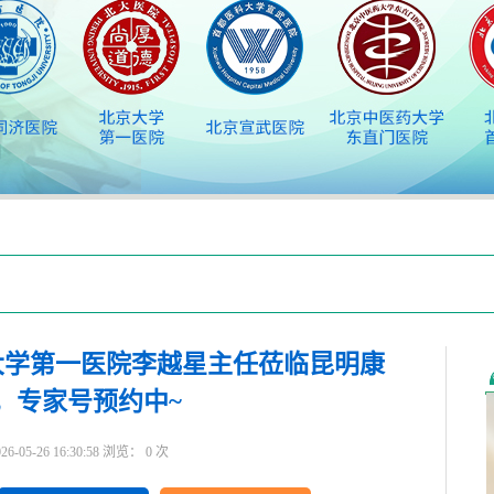
大学第一医院李越星主任莅临昆明康
，专家号预约中~
5-26 16:30:58 浏览：
0
次