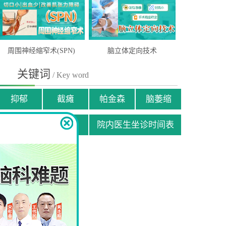
周围神经缩窄术(SPN)
脑立体定向技术
关键词
/ Key word
抑郁
截瘫
帕金森
脑萎缩
贫困患者援助申请
院内医生坐诊时间表