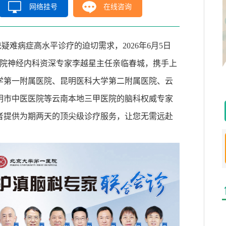
网络挂号
在线咨询
统疑难病症高水平诊疗的迫切需求，
2026
年
6
月
5
日
院神经内科资深专家李越星主任亲临春城，携手上
学第一附属医院、昆明医科大学第二附属医院、云
明市中医医院等云南本地三甲医院的脑科权威专家
者提供为期两天的顶尖级诊疗服务，让您无需远赴