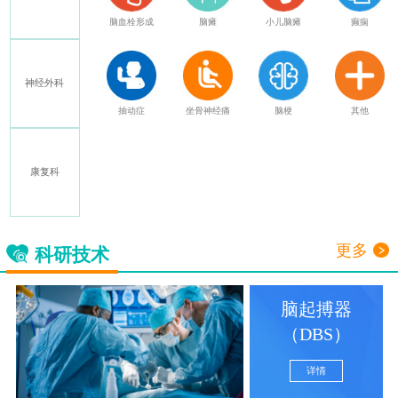
特发性震颤
脑血栓形成
脑瘫
小儿脑瘫
癫痫
神经外科
多发性硬化
抽动症
坐骨神经痛
脑梗
其他
康复科
三叉神经痛
更多
科研技术
脑起搏器
（DBS）
详情