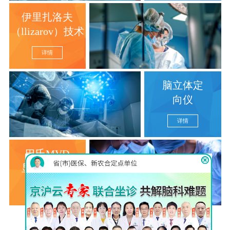
伊里扎洛夫
（llizarov）技术
详情
脑立体定
向仪
详情
巴氏MVD
显微分离术
详情
查看更多