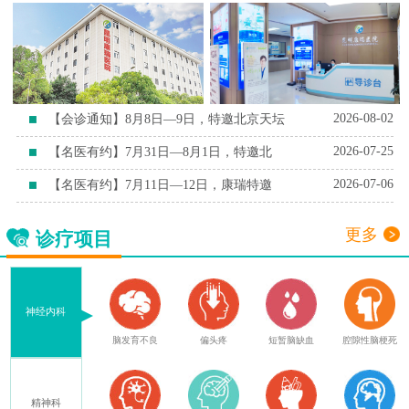
2026-08-02
【会诊通知】8月8日—9日，特邀北京天坛
2026-07-25
【名医有约】7月31日—8月1日，特邀北
2026-07-06
【名医有约】7月11日—12日，康瑞特邀
更多
诊疗项目
神经内科
症
脑外伤后遗症
脑发育不良
偏头疼
短暂脑缺血
腔隙性脑梗死
精神科