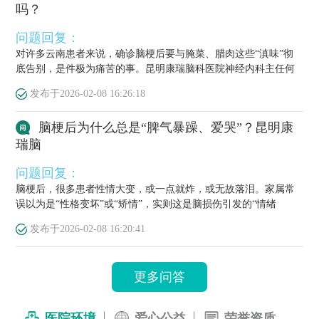
吗？
问题回复：
对许多云南患者来说，确诊脑梗后要与腌菜、腊肉这些“滇味”彻
底告别，是件极为痛苦的事。昆明康瑞脑科医院神经内科主任何
栋源医...
发布于
2026-02-08 16:26:18
脑梗后为什么总是“脾气暴躁、爱哭”？昆明康
瑞脑
问题回复：
脑梗后，很多患者性情大变，或一点就炸，或无故落泪。家属常
误以为是“性格变坏”或“矫情”，实则这是脑损伤引发的“情绪
梗”，...
发布于
2026-02-08 16:20:41
更多问答
医院环境
爱心公益
荣誉资质